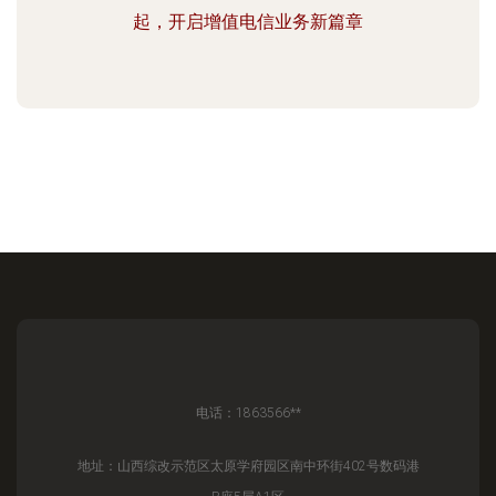
起，开启增值电信业务新篇章
电话：1863566**
地址：山西综改示范区太原学府园区南中环街402号数码港