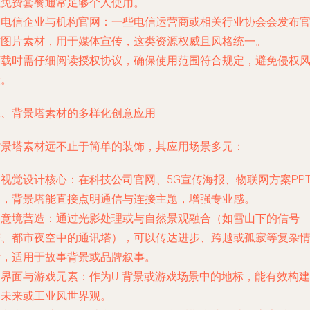
但免费套餐通常足够个人使用。
. 电信企业与机构官网：一些电信运营商或相关行业协会会发布
方图片素材，用于媒体宣传，这类资源权威且风格统一。
下载时需仔细阅读授权协议，确保使用范围符合规定，避免侵权
险。
二、背景塔素材的多样化创意应用
背景塔素材远不止于简单的装饰，其应用场景多元：
. 视觉设计核心：在科技公司官网、5G宣传海报、物联网方案PP
中，背景塔能直接点明通信与连接主题，增强专业感。
. 意境营造：通过光影处理或与自然景观融合（如雪山下的信号
塔、都市夜空中的通讯塔），可以传达进步、跨越或孤寂等复杂
绪，适用于故事背景或品牌叙事。
. 界面与游戏元素：作为UI背景或游戏场景中的地标，能有效构建
近未来或工业风世界观。